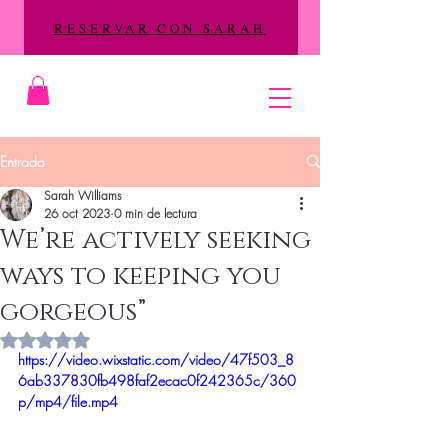
RESERVAR CON SARAH
Entrada
Sarah Williams
26 oct 2023
0 min de lectura
We’re actively seeking
ways to keeping you
gorgeous”
Obtuvo NaN de 5 estrellas.
https://video.wixstatic.com/video/47f503_8
6ab337830fb498faf2ecac0f242365c/360
p/mp4/file.mp4