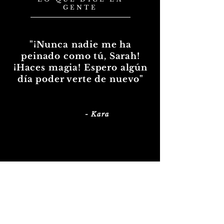
o
GENTE
"¡Nunca nadie me ha
peinado como tú, Sarah!
¡Haces magia! Espero algún
día poder verte de nuevo"
- Kara