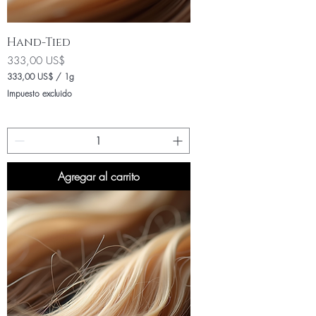
Hand-Tied
Precio
333,00 US$
333,00 US$
/
1g
3
Impuesto excluido
3
3
,
0
0
U
Agregar al carrito
S
$
p
o
r
1
G
r
a
m
o