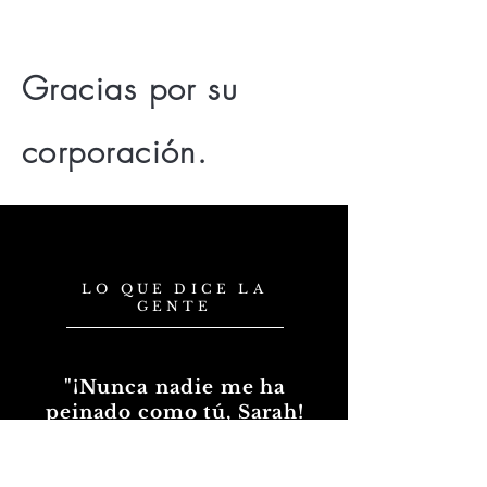
Gracias por su
corporación.
LO QUE DICE LA
GENTE
"¡Nunca nadie me ha
peinado como tú, Sarah!
¡Haces magia! Espero algún
día poder verte de nuevo"