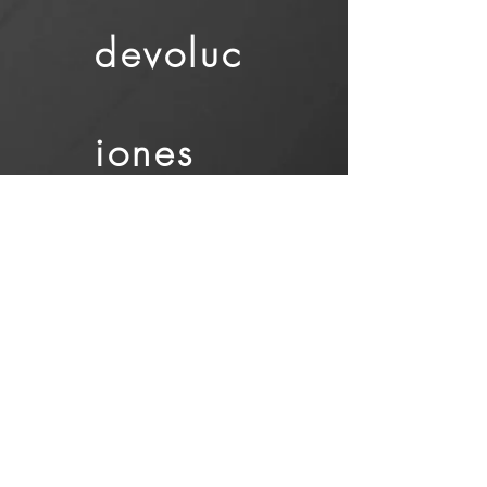
devoluc
iones
Dejar
un
coment