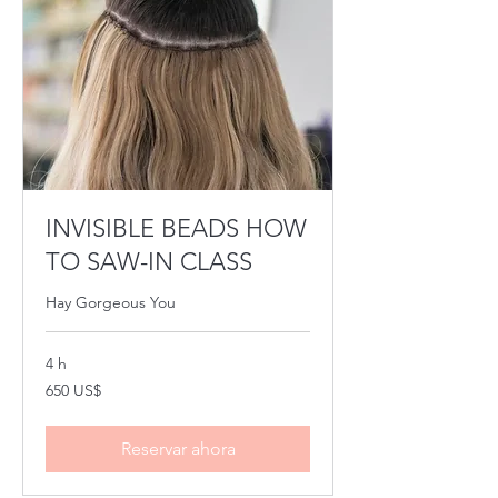
INVISIBLE BEADS HOW
TO SAW-IN CLASS
Hay Gorgeous You
4 h
650
650 US$
dólares
estadounidenses
Reservar ahora